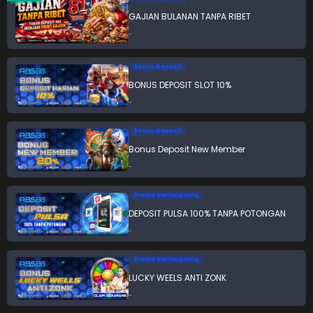
GAJIAN BULANAN TANPA RIBET
-
Bonus Deposit
BONUS DEPOSIT SLOT 10%
-
Bonus Deposit
Bonus Deposit New Member
-
Promo berlangsung
DEPOSIT PULSA 100% TANPA POTONGAN
-
Promo berlangsung
LUCKY WEELS ANTI ZONK
-