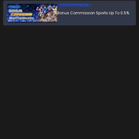
Promo berlangsung
Bonus Commission Sports Up To 0.5%
-