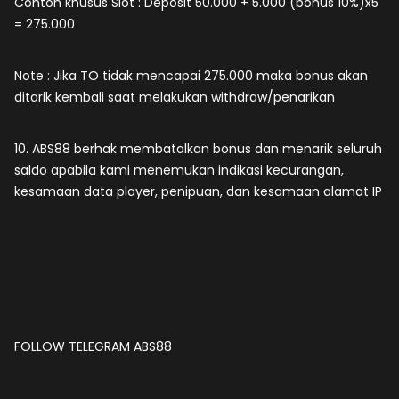
Contoh khusus Slot : Deposit 50.000 + 5.000 (bonus 10%)x5
= 275.000
Note : Jika TO tidak mencapai 275.000 maka bonus akan
ditarik kembali saat melakukan withdraw/penarikan
10. ABS88 berhak membatalkan bonus dan menarik seluruh
saldo apabila kami menemukan indikasi kecurangan,
kesamaan data player, penipuan, dan kesamaan alamat IP
FOLLOW TELEGRAM ABS88