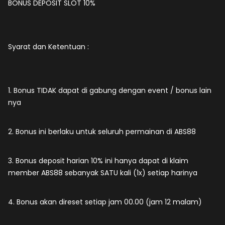
BONUS DEPOSIT SLOT 10%
Syarat dan Ketentuan :
1. Bonus TIDAK dapat di gabung dengan event / bonus lain
nya
2. Bonus ini berlaku untuk seluruh permainan di ABS88
3. Bonus deposit harian 10% ini hanya dapat di klaim
member ABS88 sebanyak SATU kali (1x) setiap harinya
4. Bonus akan direset setiap jam 00.00 (jam 12 malam)